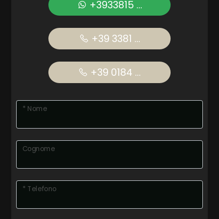
+3933815 ...
+39 3381 ...
+39 0184 ...
* Nome
Cognome
* Telefono