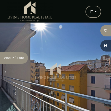
Codice
IT
IT
EN
FR
Contratto
HOME
Qualsiasi
Vedi Più Foto
CHI SIAMO
Vendita
IMMOBILI
Scegli
SERVIZI
dove
cercare
PARTNERS
Provincia