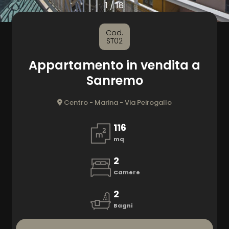
1
/
18
CONTATTI
Comune
Cod.
ST02
Appartamento in vendita a
Sanremo
Centro - Marina - Via Peirogallo
Tipologia
-
116
multiscelta
mq
2
Qualsiasi
Camere
2
Residenziali
Bagni