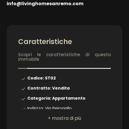
info@livinghomesanremo.com
Camere
minime
Caratteristiche
Qualsiasi
Scopri le caratteristiche di questo
immobile
1
2
Codice: ST02
Contratto: Vendita
3
Categoria: Appartamento
Indirizzo: Via Peirogallo
4
CAP: 18038
5
Comune: Sanremo