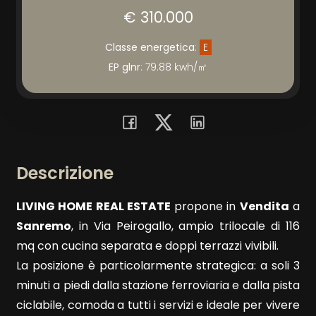
Prezzo
€ 310.000
Classe energetica
:
E
EP glnr
: 79.88 kwh/㎡
Totale
mq
Descrizione
LIVING HOME REAL ESTATE
propone in
Vendita
a
Sanremo
, in Via Peirogallo, ampio trilocale di 116
mq con cucina separata e doppi terrazzi vivibili.
La posizione è particolarmente strategica: a soli 3
minuti a piedi dalla stazione ferroviaria e dalla pista
Locali
ciclabile, comoda a tutti i servizi e ideale per vivere
minimi