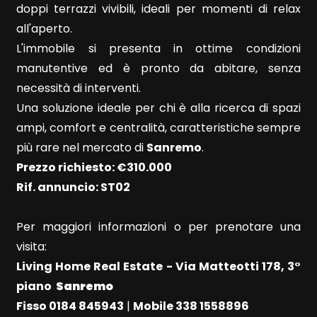
doppi terrazzi vivibili, ideali per momenti di relax
Bagni
all'aperto.
minimi
L'immobile si presenta in ottime condizioni
manutentive ed è pronto da abitare, senza
Qualsiasi
necessità di interventi.
Una soluzione ideale per chi è alla ricerca di spazi
1
ampi, comfort e centralità, caratteristiche sempre
più rare nel mercato di
Sanremo
.
2
Prezzo richiesto: €310.000
Rif. annuncio: ST02
3
Per maggiori informazioni o per prenotare una
4
visita:
Living Home Real Estate - Via Matteotti 178, 3°
5
piano 
Sanremo
Fisso 0184 845943
|
Mobile 338 1558896
5+