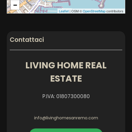
−
Leaflet
| OSM ©
OpenStreetMap
contributors
Contattaci
LIVING HOME REAL
ESTATE
P.IVA: 01807300080
info@livinghomesanremo.com