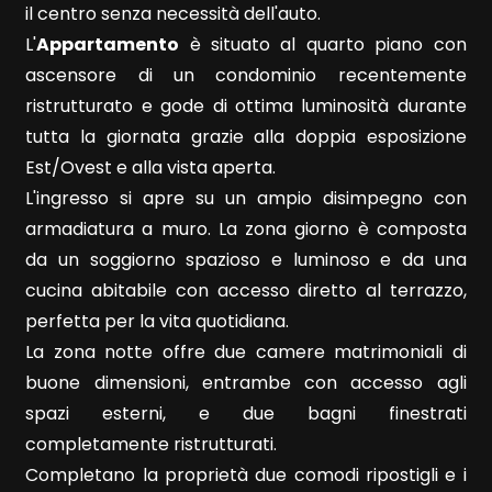
il centro senza necessità dell'auto.
L'
Appartamento
è situato al quarto piano con
Qualsiasi
ascensore di un condominio recentemente
ristrutturato e gode di ottima luminosità durante
1
tutta la giornata grazie alla doppia esposizione
Est/Ovest e alla vista aperta.
2
L'ingresso si apre su un ampio disimpegno con
armadiatura a muro. La zona giorno è composta
3
da un soggiorno spazioso e luminoso e da una
cucina abitabile con accesso diretto al terrazzo,
4
perfetta per la vita quotidiana.
La zona notte offre due camere matrimoniali di
5
buone dimensioni, entrambe con accesso agli
spazi esterni, e due bagni finestrati
5+
completamente ristrutturati.
Completano la proprietà due comodi ripostigli e i