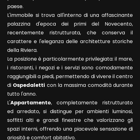
paese.
Qualsiasi
L'immobile si trova all'interno di una affascinante
palazzina d'epoca dei primi del Novecento,
1
recentemente ristrutturata, che conserva il
carattere e l'eleganza delle architetture storiche
della Riviera.
2
La posizione è particolarmente privilegiata: il mare,
i ristoranti, i negozi e i servizi sono comodamente
3
raggiungibili a piedi, permettendo di vivere il centro
di
Ospedaletti
con la massima comodità durante
4
tutto l'anno.
L'
Appartamento
, completamente ristrutturato
5
ed arredato, si distingue per ambienti luminosi,
soffitti alti e grandi finestre che valorizzano gli
5+
spazi interni, offrendo una piacevole sensazione di
ariosità e comfort abitativo.