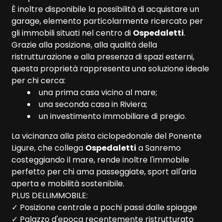
È inoltre disponibile la possibilità di acquistare un
garage, elemento particolarmente ricercato per
gli immobili situati nel centro di
Ospedaletti
.
Camere
Grazie alla posizione, alla qualità della
minime
ristrutturazione e alla presenza di spazi esterni,
questa proprietà rappresenta una soluzione ideale
Qualsiasi
per chi cerca:
una prima casa vicino al mare;
1
una seconda casa in Riviera;
un investimento immobiliare di pregio.
2
La vicinanza alla pista ciclopedonale del Ponente
Ligure, che collega
Ospedaletti
a Sanremo
costeggiando il mare, rende inoltre l'immobile
3
perfetto per chi ama passeggiate, sport all'aria
aperta e mobilità sostenibile.
4
PLUS DELLIMMOBILE:
✓ Posizione centrale a pochi passi dalle spiagge
5
✓ Palazzo d'epoca recentemente ristrutturato