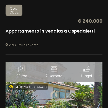
Cod.
OB02
€ 240.000
Appartamento in vendita a Ospedaletti
Via Aurelia Levante
93 mq
2 Camere
1 Bagni
VISTO MA AGGIORNATO