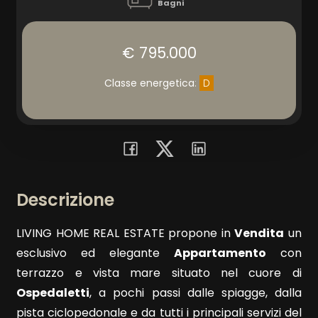
Bagni
Prezzo
€ 795.000
Classe energetica
:
D
Totale
mq
Descrizione
LIVING HOME REAL ESTATE propone in
Vendita
un
esclusivo ed elegante
Appartamento
con
terrazzo e vista mare situato nel cuore di
Locali
Ospedaletti
, a pochi passi dalle spiagge, dalla
minimi
pista ciclopedonale e da tutti i principali servizi del