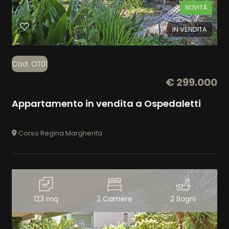
NOVITÀ
IN VENDITA
Cod. OT01
€ 299.000
Appartamento in vendita a Ospedaletti
Corso Regina Margherita
123 mq
2 Camere
2 Bagni