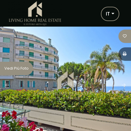
Codice
IT
IT
EN
FR
Contratto
HOME
Qualsiasi
Vedi Più Foto
CHI SIAMO
Vendita
IMMOBILI
Scegli
SERVIZI
dove
cercare
PARTNERS
Provincia