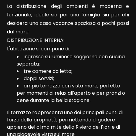
Bagni
La distribuzione degli ambienti è moderna e
minimi
funzionale, ideale sia per una famiglia sia per chi
desidera una casa vacanze spaziosa a pochi passi
Qualsiasi
dal mare.
DISTRIBUZIONE INTERNA:
1
L'abitazione si compone di:
ingresso su luminoso soggiorno con cucina
separata;
2
tre camere da letto;
doppi servizi;
3
ampio terrazzo con vista mare, perfetto
per momenti di relax all'aperto e per pranzi o
cene durante la bella stagione.
4
Il terrazzo rappresenta uno dei principali punti di
5
forza della proprietà, permettendo di godere
appieno del clima mite della Riviera dei Fiori e di
una piacevole vista sul mare.
5+