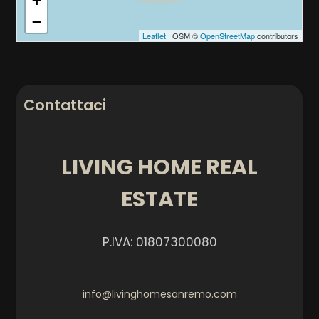
+
−
Leaflet
| OSM ©
OpenStreetMap
contributors
Contattaci
LIVING HOME REAL
ESTATE
P.IVA: 01807300080
info@livinghomesanremo.com