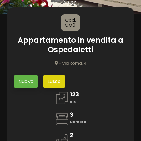
1
/
20
CONTATTI
Comune
Cod.
OQ01
Appartamento in vendita a
Ospedaletti
- Via Roma, 4
Tipologia
-
Nuovo
Lusso
multiscelta
123
mq
Qualsiasi
3
Residenziali
Camere
2