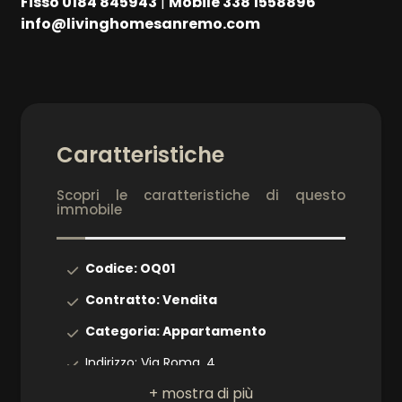
Fisso 0184 845943
|
Mobile 338 1558896
info@livinghomesanremo.com
Arredato
Nuova costruzione
Lusso
Caratteristiche
Scopri le caratteristiche di questo
immobile
Codice: OQ01
Contratto: Vendita
Categoria: Appartamento
Indirizzo: Via Roma, 4
CAP: 18014