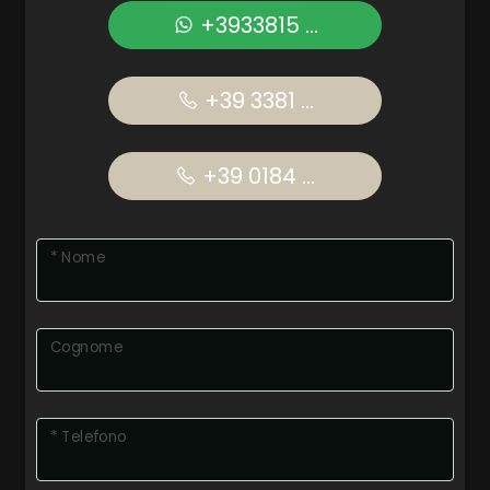
+3933815 ...
+39 3381 ...
+39 0184 ...
* Nome
Cognome
* Telefono