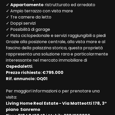
✓
Appartamento
ristrutturato ed arredato
✓ Ampio terrazzo con vista mare
5+
✓ Tre camere da letto
✓ Doppi servizi
✓ Possibilità di garage
Altre
✓ Pista ciclopedonale e servizi raggiungibili a piedi
opzioni
Grazie alla posizione centrale, alla vista mare e al
-
fascino della palazzina storica, questa proprietà
multiscelta
rappresenta una soluzione rara e particolarmente
interessante nel mercato immobiliare di
Ospedaletti
.
Giardino
Prezzo richiesto: €795.000
Rif. annuncio: OQ01
Posto auto/Box
Per maggiori informazioni o per prenotare una
Balcone/Terrazzo
visita:
Living Home Real Estate - Via Matteotti 178, 3°
piano  Sanremo
Ascensore