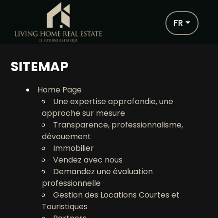
FR
IT
EN
FR
SITEMAP
Vente
HOME
Home Page
Une expertise approfondie, une
approche sur mesure
Choisissez
QUI SOMMES-NOUS
Transparence, professionnalisme,
où
dévouement
chercher
IMMOBILIER
Immobilier
Vendez avec nous
Province * ANTIBES FRANCE
Demandez une évaluation
SERVICES
professionnelle
Gestion des Locations Courtes et
Commun
PARTNERS
Touristiques