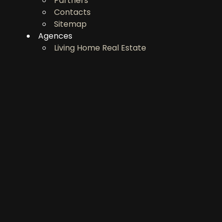
Partners
CONTACTS
Contacts
Sitemap
Agences
Living Home Real Estate
-
choix
multiple
N'importe quel