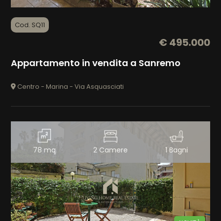
Arredato
Cod. SQ11
€ 495.000
Nuova costruzione
Appartamento in vendita a Sanremo
Lusso
Centro - Marina - Via Asquasciati
78 mq
2 Camere
1 Bagni