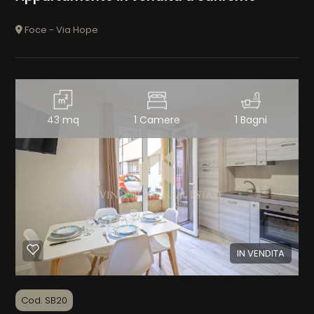
Foce - Via Hope
43 mq
1 Camere
1 Bagni
IN VENDITA
Cod. SB20