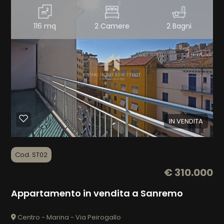
Qualsiasi
116 mq
2 Camere
2 Bagni
1
2
3
IN VENDITA
4
Cod. ST02
5
€ 310.000
Appartamento in vendita a Sanremo
5+
Centro - Marina - Via Peirogallo