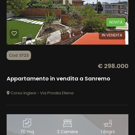
CONTATTI
Sanremo
NOVITÀ
IN VENDITA
Cod. ST23
€ 298.000
Tipologia
-
Appartamento in vendita a Sanremo
multiscelta
Corso Inglesi - Via Privata Ellena
Qualsiasi
Residenziali
70 mq
2 Camere
1 Bagni