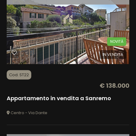
Prezzo
NOVITÀ
IN VENDITA
Totale
mq
Cod. ST22
€ 138.000
Appartamento in vendita a Sanremo
Centro - Via Dante
Locali
minimi