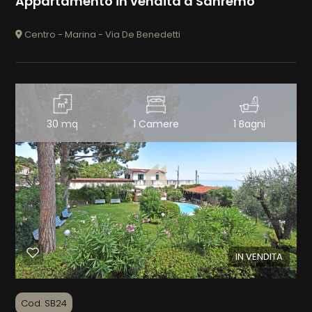
Appartamento in vendita a Sanremo
Centro - Marina - Via De Benedetti
Camere
minime
Qualsiasi
30 mq
1 Camere
1 Bagni
1
2
3
IN VENDITA
4
Cod. SB24
5