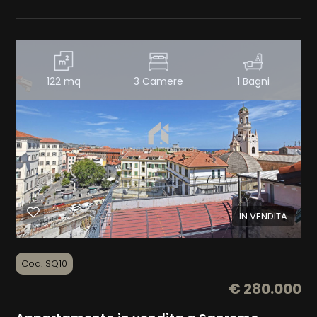
Bagni
minimi
Qualsiasi
122 mq
3 Camere
1 Bagni
1
2
3
IN VENDITA
4
Cod. SQ10
5
€ 280.000
5+