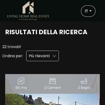
Codice
IT
IT
EN
FR
RISULTATI DELLA RICERCA
Contratto
HOME
22 trovati!
Qualsiasi
Ordina per:
Più rilevanti
CHI SIAMO
Vendita
IMMOBILI
Scegli
SERVIZI
dove
84 mq
2 Camere
2 Bagni
cercare
PARTNERS
Imperia