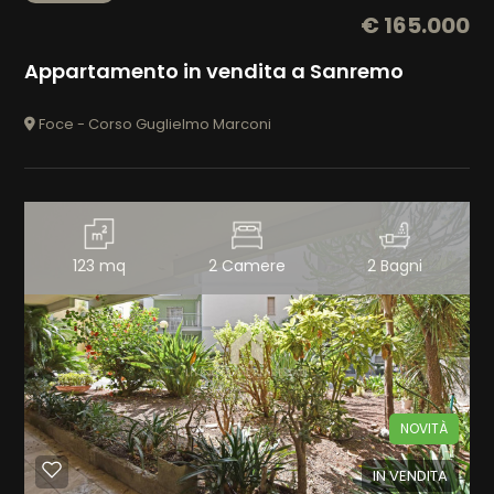
€ 165.000
5+
Appartamento in vendita a Sanremo
Foce - Corso Guglielmo Marconi
Altre
opzioni
-
multiscelta
123 mq
2 Camere
2 Bagni
Giardino
Posto auto/Box
Balcone/Terrazzo
NOVITÀ
IN VENDITA
Ascensore